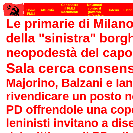
Le primarie di Milano
della "sinistra" borg
neopodestà del cap
Sala cerca consensi
Majorino, Balzani e Ian
rivendicare un posto ne
PD offrendole una coper
leninisti invitano a di