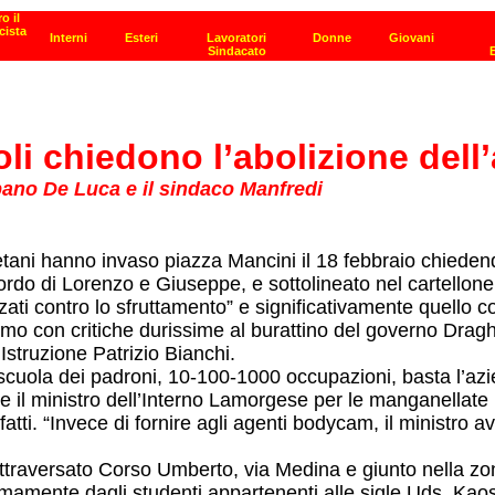
oli chiedono l’abolizione dell
mpano De Luca e il sindaco Manfredi
ani hanno invaso piazza Mancini il 18 febbraio chiedendo, 
ordo di Lorenzo e Giuseppe, e sottolineato nel cartellone
ati contro lo sfruttamento” e significativamente quello co
o con critiche durissime al burattino del governo Dragh
Istruzione Patrizio Bianchi.
 scuola dei padroni, 10-100-1000 occupazioni, basta l’az
e il ministro dell’Interno Lamorgese per le manganellate i
 fatti. “Invece di fornire agli agenti bodycam, il ministro a
attraversato Corso Umberto, via Medina e giunto nella zon
omamente dagli studenti appartenenti alle sigle Uds, Ka