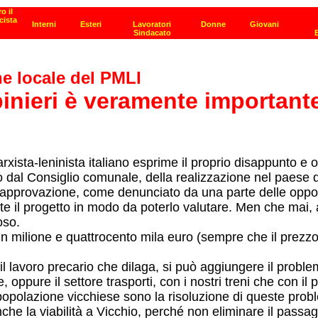
ne locale del PMLI
nieri è veramente importante 
rxista-leninista italiano esprime il proprio disappunto e 
dal Consiglio comunale, della realizzazione nel paese di
l'approvazione, come denunciato da una parte delle oppos
te il progetto in modo da poterlo valutare. Men che mai, 
oso.
n milione e quattrocento mila euro (sempre che il prezzo 
 lavoro precario che dilaga, si può aggiungere il proble
oppure il settore trasporti, con i nostri treni che con il
a popolazione vicchiese sono la risoluzione di queste pr
 la viabilità a Vicchio, perché non eliminare il passaggio 