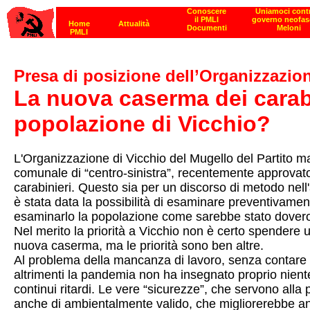
Presa di posizione dell’Organizzazio
La nuova caserma dei carabi
popolazione di Vicchio?
L'Organizzazione di Vicchio del Mugello del Partito ma
comunale di “centro-sinistra”, recentemente approvato 
carabinieri. Questo sia per un discorso di metodo nel
è stata data la possibilità di esaminare preventivamen
esaminarlo la popolazione come sarebbe stato dover
Nel merito la priorità a Vicchio non è certo spendere u
nuova caserma, ma le priorità sono ben altre.
Al problema della mancanza di lavoro, senza contare il
altrimenti la pandemia non ha insegnato proprio niente, 
continui ritardi. Le vere “sicurezze”, che servono all
anche di ambientalmente valido, che migliorerebbe anche