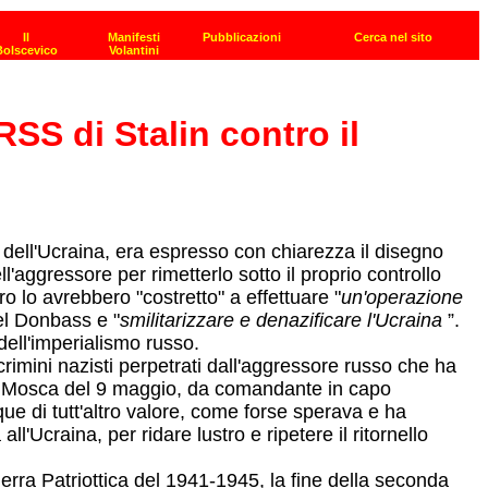
RSS di Stalin contro il
e dell'Ucraina, era espresso con chiarezza il disegno
l'aggressore per rimetterlo sotto il proprio controllo
o lo avrebbero "costretto" a effettuare "
un'operazione
el Donbass e "
smilitarizzare e denazificare l'Ucraina
”.
 dell'imperialismo russo.
rimini nazisti perpetrati dall'aggressore russo che ha
are a Mosca del 9 maggio, da comandante in capo
 di tutt'altro valore, come forse sperava e ha
l'Ucraina, per ridare lustro e ripetere il ritornello
erra Patriottica del 1941-1945, la fine della seconda