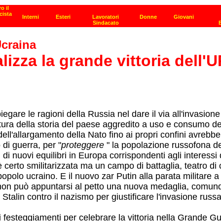
Ucraina
izza la grande vittoria dell'U
egare le ragioni della Russia nel dare il via all'invasion
ittura della storia del paese aggredito a uso e consumo del
ell'allargamento della Nato fino ai propri confini avrebber
di guerra, per "
proteggere
" la popolazione russofona d
 di nuovi equilibri in Europa corrispondenti agli interessi
certo smilitarizzata ma un campo di battaglia, teatro di c
 del popolo ucraino. E il nuovo zar Putin alla parata milit
on può appuntarsi al petto una nuova medaglia, comunque
alin contro il nazismo per giustificare l'invasione russa al
 festeggiamenti per celebrare la vittoria nella Grande Gu