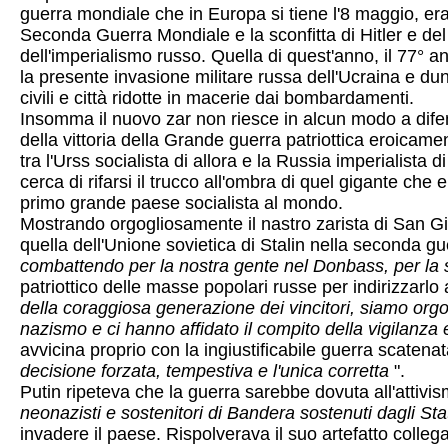
guerra mondiale che in Europa si tiene l'8 maggio, era 
Seconda Guerra Mondiale e la sconfitta di Hitler e del
dell'imperialismo russo. Quella di quest'anno, il 77° a
la presente invasione militare russa dell'Ucraina e dun
civili e città ridotte in macerie dai bombardamenti.
Insomma il nuovo zar non riesce in alcun modo a difende
della vittoria della Grande guerra patriottica eroicame
tra l'Urss socialista di allora e la Russia imperialist
cerca di rifarsi il trucco all'ombra di quel gigante che 
primo grande paese socialista al mondo.
Mostrando orgogliosamente il nastro zarista di San Gio
quella dell'Unione sovietica di Stalin nella seconda 
combattendo per la nostra gente nel Donbass, per la s
patriottico delle masse popolari russe per indirizzarl
della coraggiosa generazione dei vincitori, siamo orgo
nazismo e ci hanno affidato il compito della vigilanza e
avvicina proprio con la ingiustificabile guerra scatena
decisione forzata, tempestiva e l'unica corretta
".
Putin ripeteva che la guerra sarebbe dovuta all'attivism
neonazisti e sostenitori di Bandera sostenuti dagli Stati
invadere il paese. Rispolverava il suo artefatto colle