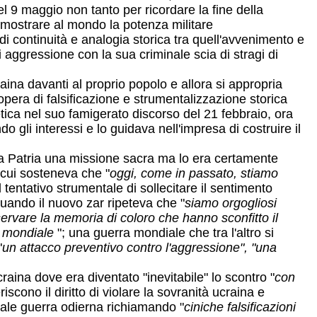
l 9 maggio non tanto per ricordare la fine della
e mostrare al mondo la potenza militare
di continuità e analogia storica tra quell'avvenimento e
 aggressione con la sua criminale scia di stragi di
aina davanti al proprio popolo e allora si appropria
opera di falsificazione e strumentalizzazione storica
etica nel suo famigerato discorso del 21 febbraio, ora
o gli interessi e lo guidava nell'impresa di costruire il
lla Patria una missione sacra ma lo era certamente
 cui sosteneva che "
oggi, come in passato, stiamo
l tentativo strumentale di sollecitare il sentimento
quando il nuovo zar ripeteva che "
siamo orgogliosi
servare la memoria di coloro che hanno sconfitto il
ra mondiale
"; una guerra mondiale che tra l'altro si
"
un attacco preventivo contro l'aggressione", "una
raina dove era diventato "inevitabile" lo scontro "
con
iscono il diritto di violare la sovranità ucraina e
inale guerra odierna richiamando "
ciniche falsificazioni