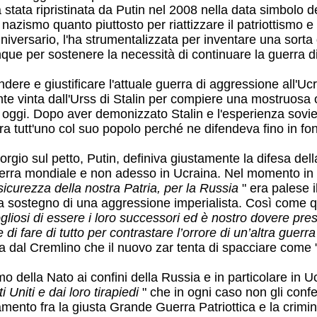
stata ripristinata da Putin nel 2008 nella data simbolo de
 nazismo quanto piuttosto per riattizzare il patriottismo 
nniversario, l'ha strumentalizzata per inventare una sorta 
que per sostenere la necessità di continuare la guerra di
re e giustificare l'attuale guerra di aggressione all'Ucr
nte vinta dall'Urss di Stalin per compiere una mostruosa 
a di oggi. Dopo aver demonizzato Stalin e l'esperienza sovi
era tutt'uno col suo popolo perché ne difendeva fino in fond
rgio sul petto, Putin, definiva giustamente la difesa de
guerra mondiale e non adesso in Ucraina. Nel momento in
icurezza della nostra Patria, per la Russia
" era palese i
o a sostegno di una aggressione imperialista. Così come 
gliosi di essere i loro successori ed è nostro dovere pre
 di fare di tutto per contrastare l’orrore di un’altra guer
ta dal Cremlino che il nuovo zar tenta di spacciare come 
o della Nato ai confini della Russia e in particolare in Uc
 Uniti e dai loro tirapiedi
" che in ogni caso non gli confer
gamento fra la giusta Grande Guerra Patriottica e la crim