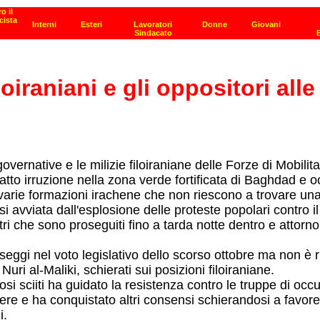
oiraniani e gli oppositori all
governative e le milizie filoiraniane delle Forze di Mobili
to irruzione nella zona verde fortificata di Baghdad e occ
e varie formazioni irachene che non riescono a trovare una 
si avviata dall'esplosione delle proteste popolari contro 
ntri che sono proseguiti fino a tarda notte dentro e attor
seggi nel voto legislativo dello scorso ottobre ma non è riu
uri al-Maliki, schierati sui posizioni filoiraniane.
iosi sciiti ha guidato la resistenza contro le truppe di oc
re e ha conquistato altri consensi schierandosi a favore d
i.