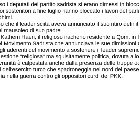
rso i deputati del partito sadrista si erano dimessi in bl
uoi sostenitori a fine luglio hanno bloccato i lavori del 
dhimi.
che il leader sciita aveva annunciato il suo ritiro definiti
del mausoleo di suo padre.
ah Kathem Haeri, il religioso iracheno residente a Qom, in
 del Movimento Sadrista che annunciava le sue dimissioni
gli aderenti del movimento a sostenere il leader supremo de
estione "religiosa" ma squisitamente politica, dovuta allo
sovranità è calpestata anche dalla presenza delle truppe 
 dell'esercito turco che spadroneggia nel nord del paese, 
 nella guerra contro gli oppositori curdi del PKK.