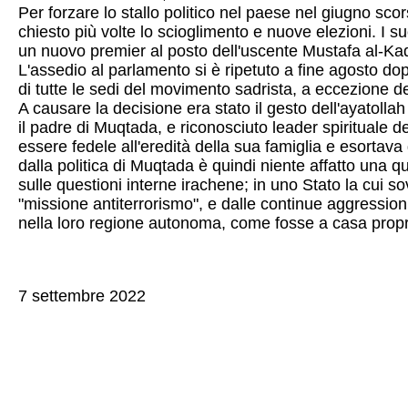
Per forzare lo stallo politico nel paese nel giugno sco
chiesto più volte lo scioglimento e nuove elezioni. I s
un nuovo premier al posto dell'uscente Mustafa al-Ka
L'assedio al parlamento si è ripetuto a fine agosto dopo 
di tutte le sedi del movimento sadrista, a eccezione 
A causare la decisione era stato il gesto dell'ayatoll
il padre di Muqtada, e riconosciuto leader spirituale
essere fedele all'eredità della sua famiglia e esortava 
dalla politica di Muqtada è quindi niente affatto una qu
sulle questioni interne irachene; in uno Stato la cui 
"missione antiterrorismo", e dalle continue aggressioni
nella loro regione autonoma, come fosse a casa propria
7 settembre 2022