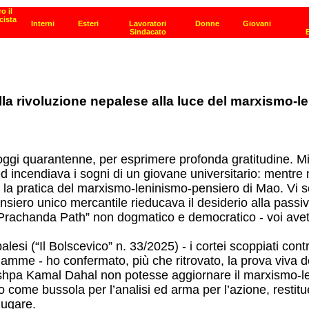
della rivoluzione nepalese alla luce del marxismo-
oggi quarantenne, per esprimere profonda gratitudine. Mi 
d incendiava i sogni di un giovane universitario: mentre m
 e la pratica del marxismo-leninismo-pensiero di Mao. Vi 
pensiero unico mercantile rieducava il desiderio alla passi
rachanda Path” non dogmatico e democratico - voi avete a
alesi (“Il Bolscevico” n. 33/2025) - i cortei scoppiati contr
 fiamme - ho confermato, più che ritrovato, la prova viva d
shpa Kamal Dahal non potesse aggiornare il marxismo-len
come bussola per l’analisi ed arma per l’azione, restituen
iugare.