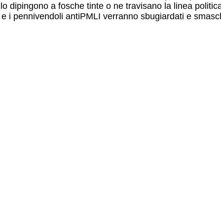
 dipingono a fosche tinte o ne travisano la linea politi
erà e i pennivendoli antiPMLI verranno sbugiardati e smasc