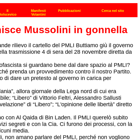
inisce Mussolini in gonnella
e rilievo il cartello del PMLI Buttiamo giù il governo
lla trasmissione 4 di sera del 28 novembre diretta da
eofascista si guardano bene dal dare spazio al PMLI?
nché prenda un provvedimento contro il nostro Partito.
o di dare un pretesto al governo in carica per
nia”, allora giornale della Lega nord di cui era
e; “Libero” di Vittorio Feltri, Alessandro Sallusti
elazione” di “Libero”; “L'opinione delle libertà” diretto
ino con Al Qaida di Bin Laden. Il PMLI querelò subito
izi segreti e con la Cia. Ci furono dei processi, con la
lcuni media.
ocali, non amano parlare del PMLI, perché non vogliono