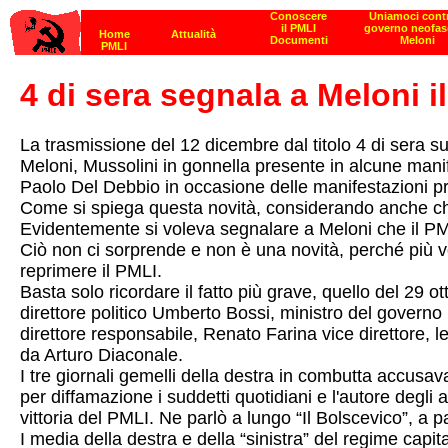
4 di sera segnala a Meloni i
La trasmissione del 12 dicembre dal titolo 4 di sera s
Meloni, Mussolini in gonnella presente in alcune mani
Paolo Del Debbio in occasione delle manifestazioni p
Come si spiega questa novità, considerando anche che 
Evidentemente si voleva segnalare a Meloni che il PMLI
Ciò non ci sorprende e non è una novità, perché più vo
reprimere il PMLI.
Basta solo ricordare il fatto più grave, quello del 29
direttore politico Umberto Bossi, ministro del governo 
direttore responsabile, Renato Farina vice direttore, leg
da Arturo Diaconale.
I tre giornali gemelli della destra in combutta accusav
per diffamazione i suddetti quotidiani e l'autore degli 
vittoria del PMLI. Ne parlò a lungo “Il Bolscevico”, a
I media della destra e della “sinistra” del regime capi