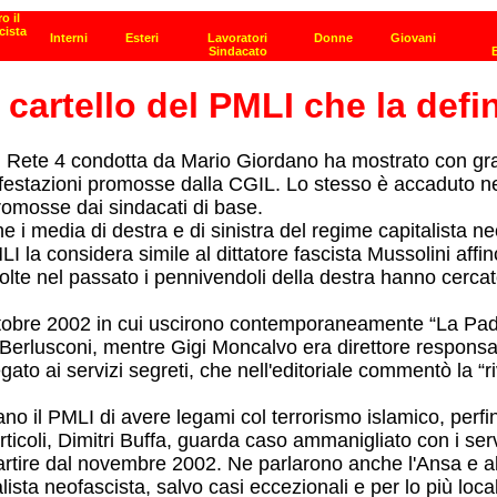
l cartello del PMLI che la def
u Rete 4 condotta da Mario Giordano ha mostrato con grand
festazioni promosse dalla CGIL. Lo stesso è accaduto ne
romosse dai sindacati di base.
i media di destra e di sinistra del regime capitalista n
 la considera simile al dittatore fascista Mussolini affi
lte nel passato i pennivendoli della destra hanno cercat
 ottobre 2002 in cui uscirono contemporaneamente “La Pada
Berlusconi, mentre Gigi Moncalvo era direttore responsabil
ato ai servizi segreti, che nell'editoriale commentò la “riv
ano il PMLI di avere legami col terrorismo islamico, perf
articoli, Dimitri Buffa, guarda caso ammanigliato con i serv
 partire dal novembre 2002. Ne parlarono anche l'Ansa e a
talista neofascista, salvo casi eccezionali e per lo più l