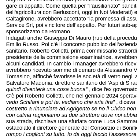
gare di appalto. Come quella per “l’ausiliariato” band
dell'agricoltura con Berlusconi, oggi in Noi Moderati)
Caltagirone, avrebbero accettato “la promessa di ass
Service Srl, poi vincitore dell’appalto. Per futuri sub
sponsorizzato da Romano.
Indagati anche Giuseppa Di Mauro (rup della procedur
Emilio Russo. Poi c’è il concorso pubblico dell’azien
sanitario. Roberto Colletti, prima commissario straord
presidente della commissione esaminatrice, avrebbero
alcuni candidati. In cambio i manager avrebbero ricevuto
avrebbero ricevuto somme di denaro da Alessandro Vet
Tomasino, affinché favorisse le società di Vetro negli 
Salvatore Madonia, direttore sanitario dell’Asp di Sira
quindi diventerà una cosa buona”
, dice l'ex governato
C’è poi Roberto Colletti, che nel gennaio 2024 sperava 
vedo Schifani e poi te, vediamo che aria tira”
, diceva 
costretto a rinunciare ad Agrigento se no il Civico non 
con calma ragioniamo su due strutture dove noi abbi
sua strada, rischiava una sfuriata come Luca Sammarti
ostacolato il direttore generale del Consorzio di Bonif
rompo i coglioni su tutto. Io da oggi faccio l’assessore 