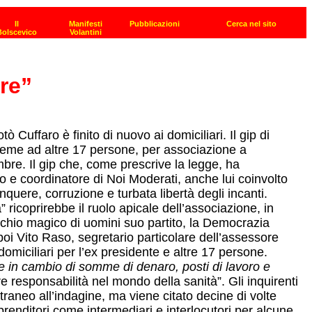
re”
uffaro è finito di nuovo ai domiciliari. Il gip di
nsieme ad altre 17 persone, per associazione a
mbre. Il gip che, come prescrive la legge, ha
to e coordinatore di Noi Moderati, anche lui coinvolto
quere, corruzione e turbata libertà degli incanti.
 ricoprirebbe il ruolo apicale dell’associazione, in
erchio magico di uomini suo partito, la Democrazia
poi Vito Raso, segretario particolare dell’assessore
omiciliari per l’ex presidente e altre 17 persone.
e in cambio di somme di denaro, posti di lavoro e
e responsabilità nel mondo della sanità”. Gli inquirenti
traneo all’indagine, ma viene citato decine di volte
prenditori come intermediari e interlocutori per alcune