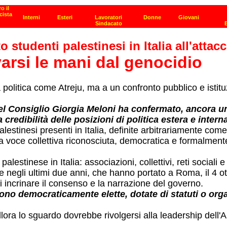
studenti palestinesi in Italia all'attac
varsi le mani dal genocidio
olitica come Atreju, ma a un confronto pubblico e istituzi
del Consiglio Giorgia Meloni ha confermato, ancora u
credibilità delle posizioni di politica estera e intern
palestinesi presenti in Italia, definite arbitrariamente c
a voce collettiva riconosciuta, democratica e formalment
lestinese in Italia: associazioni, collettivi, reti sociali 
e negli ultimi due anni, che hanno portato a Roma, il 4 ot
 incrinare il consenso e la narrazione del governo.
no democraticamente elette, dotate di statuti o organ
lora lo sguardo dovrebbe rivolgersi alla leadership dell'A