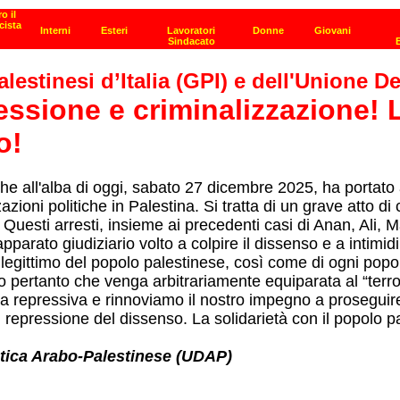
estinesi d’Italia (GPI) e dell'Unione 
ssione e criminalizzazione! L
o!
all'alba di oggi, sabato 27 dicembre 2025, ha portato al
ioni politiche in Palestina. Si tratta di un grave atto di 
lia. Questi arresti, insieme ai precedenti casi di Anan, 
pparato giudiziario volto a colpire il dissenso e a intimi
o legittimo del popolo palestinese, così come di ogni popo
mo pertanto che venga arbitrariamente equiparata al “terr
na repressiva e rinnoviamo il nostro impegno a proseguire
di repressione del dissenso. La solidarietà con il popolo 
atica Arabo-Palestinese (UDAP)