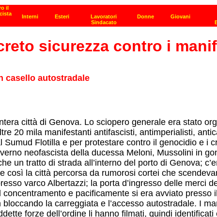
reto sicurezza contro i manif
n casello autostradale
intera città di Genova. Lo sciopero generale era stato or
ltre 20 mila manifestanti antifascisti, antimperialisti, anti
 Sumud Flotilla e per protestare contro il genocidio e i 
governo neofascista della ducessa Meloni, Mussolini in go
 un tratto di strada all’interno del porto di Genova; c’era
de così la città percorsa da rumorosi cortei che scendeva
no presso varco Albertazzi; la porta d’ingresso delle mer
al concentramento e pacificamente si era avviato presso i
 bloccando la carreggiata e l’accesso autostradale. I man
ddette forze dell’ordine li hanno filmati, quindi identificat