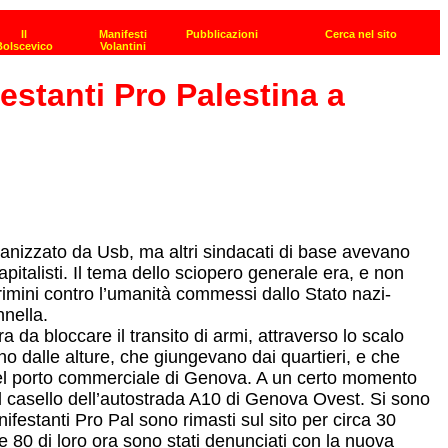
estanti Pro Palestina a
ganizzato da Usb, ma altri sindacati di base avevano
capitalisti. Il tema dello sciopero generale era, e non
crimini contro l’umanità commessi dallo Stato nazi-
nnella.
 da bloccare il transito di armi, attraverso lo scalo
no dalle alture, che giungevano dai quartieri, e che
ci del porto commerciale di Genova. A un certo momento
l casello dell’autostrada A10 di Genova Ovest. Si sono
ifestanti Pro Pal sono rimasti sul sito per circa 30
i e 80 di loro ora sono stati denunciati con la nuova