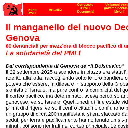
Il manganello del nuovo Dec
Genova
80 denunciati per mezz’ora di blocco pacifico di u
La solidarietà del PMLI
Dal corrispondente di Genova de “Il Bolscevico”
Il 22 settembre 2025 a scendere in piazza era stata l’
aderito alla lotta, raccogliendo sotto le loro bandiere o
poteva che essere, in difesa e in supporto della Global
sionista di Israele, ma pure contro la complicità del 
Il corteo pacifico, ma determinato, aveva percorso anche
genovese, verso Israele. Quel lunedì di fine estate vi
prima di dirigersi verso il centro cittadino confluiro
un gruppo di circa 200 manifestanti si era staccato d
seduti per terra e pacificamente hanno tenuto un sit-in
minuti, poi sono rientrati nel corteo principale. Le cosi