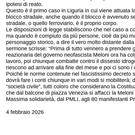
ipotesi di reato.
Questo è il primo caso in Liguria in cui viene attuata 
blocco stradale, anche quando il blocco è avvenuto senz
stradale, o quello ferroviario, è il proprio corpo.
Le disposizioni di legge stabiliscono che nel caso a c
ma quando è compiuto da più persone, cioè da più manif
personaggio storico, a dire il vero molto distante dalla
sermone scrisse: “Prima di tutto vennero a prendere g
reazionaria del governo neofascista Meloni ora ha colpi
lavoro, poi chiunque combatte contro il dissesto idro
riescono ad arrivare alla fine del mese e poi ci sono i d
Poiché le norme contenute nel fascistissimo decreto s
dovrà fare i conti chiunque in vari modi si mobiliterà; d
“società civile”, tutti coloro che considerano la Costi
che dal balcone di piazza Venezia si affacci la Meloni
Massima solidarietà, dal PMLI, agli 80 manifestanti Pr
4 febbraio 2026