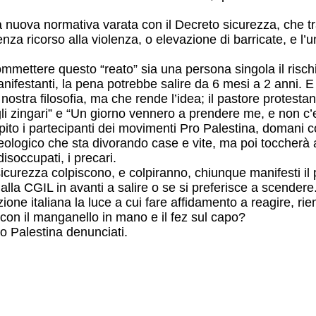
la nuova normativa varata con il Decreto sicurezza, che tr
a ricorso alla violenza, o elevazione di barricate, e l’uni
ommettere questo “reato” sia una persona singola il risc
estanti, la pena potrebbe salire da 6 mesi a 2 anni. E qu
 nostra filosofia, ma che rende l’idea; il pastore protest
li zingari” e “Un giorno vennero a prendere me, e non c’e
to i partecipanti dei movimenti Pro Palestina, domani col
geologico che sta divorando case e vite, ma poi toccherà
isoccupati, i precari.
icurezza colpiscono, e colpiranno, chiunque manifesti il
alla CGIL in avanti a salire o se si preferisce a scendere. 
tuzione italiana la luce a cui fare affidamento a reagire, 
 con il manganello in mano e il fez sul capo?
o Palestina denunciati.