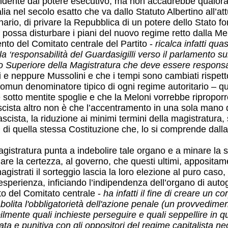
ndente dal potere esecutivo, ma non accadrebbe qualora 
talia nel secolo esatto che va dallo Statuto Albertino all’a
nario, di privare la Repubblica di un potere dello Stato 
possa disturbare i piani del nuovo regime retto dalla Mel
to del Comitato centrale del Partito -
ricalca infatti quas
 la ‘responsabilità del Guardasigilli verso il parlamento su
io Superiore della Magistratura che deve essere responsab
e neppure Mussolini e che i tempi sono cambiati rispetto 
 comun denominatore tipico di ogni regime autoritario – qu
e sotto mentite spoglie e che la Meloni vorrebbe riproporr
ta altro non è che l’accentramento in una sola mano di tut
scista, la riduzione ai minimi termini della magistratura,
di quella stessa Costituzione che, lo si comprende dalla 
istratura punta a indebolire tale organo e a minare la s
 dare la certezza, al governo, che questi ultimi, appositam
agistrati il sorteggio lascia la loro elezione al puro cas
 esperienza, inficiando l’indipendenza dell’organo di aut
o del Comitato centrale -
ha infatti il fine di creare un 
 abolita l'obbligatorietà dell'azione penale (un provvedim
acabilmente quali inchieste perseguire e quali seppellire i
ata e punitiva con gli oppositori del regime capitalista n