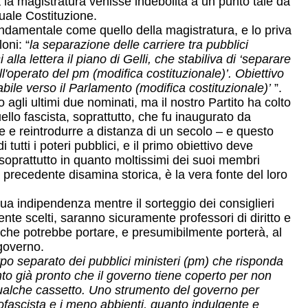
la magistratura venisse indebolita a un punto tale da
ttuale Costituzione.
fondamentale come quello della magistratura, e lo priva
oni: “
la separazione delle carriere tra pubblici
i alla lettera il piano di Gelli, che stabiliva di ‘separare
ll'operato del pm (modifica costituzionale)’. Obiettivo
ile verso il Parlamento (modifica costituzionale)’
”.
agli ultimi due nominati, ma il nostro Partito ha colto
ello fascista, soprattutto, che fu inaugurato da
e e reintrodurre a distanza di un secolo – e questo
ti i poteri pubblici, e il primo obiettivo deve
 soprattutto in quanto moltissimi dei suoi membri
precedente disamina storica, è la vera fonte del loro
ua indipendenza mentre il sorteggio dei consiglieri
ente scelti, saranno sicuramente professori di diritto e
o, che potrebbe portare, e presumibilmente porterà, al
ogoverno.
corpo separato dei pubblici ministeri (pm) che risponda
ento già pronto che il governo tiene coperto per non
n qualche cassetto. Uno strumento del governo per
eofascista e i meno abbienti, quanto indulgente e