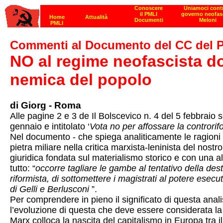
Commenti al Documento del CC del P
NO al regime neofascista do
nemica del popolo
di Giorg - Roma
Alle pagine 2 e 3 de Il Bolscevico n. 4 del 5 febbraio s
gennaio e intitolato ‘
Vota no per affossare la controrifo
Nel documento - che spiega analiticamente le ragioni 
pietra miliare nella critica marxista-leninista del nost
giuridica fondata sul materialismo storico e con una al
tutto: “
occorre tagliare le gambe al tentativo della destr
riformista, di sottomettere i magistrati al potere esec
di Gelli e Berlusconi
”.
Per comprendere in pieno il significato di questa anali
l’evoluzione di questa che deve essere considerata la 
Marx colloca la nascita del capitalismo in Europa tra il