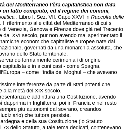
ttà del Mediterraneo l’èra capitalistica non data
 un fatto compiuto, ed il regime dei comuni,
olitica
, Libro I, Sez. VII, Capo XXVI in
Raccolta delle
Il riferimento alle città del Mediterraneo di cui si
he di Venezia, Genova e Firenze dove già nel Trecento
tire dal XVI secolo, pur non avendo mai sperimentato il
dinamiche economiche capitaliste europee nate dal
e nazionale, governati da una monarchia assoluta, che
vrano dello Stato territoriale.
onservando formalmente cerimoniali di origine
ma capitalista e in alcuni casi - come Spagna,
 dell’Europa – come l’India dei Moghul – che avevano
ortissime interferenze da parte di Stati potenti che
e alla metà del XIX secolo.
presentanza e addirittura una Costituzione, avendo
 dapprima in Inghilterra, poi in Francia e nel resto
i sempre più autonomi dal sovrano, creandosi
iudiziario) che tuttora persiste.
 Sardegna e della sua Costituzione (lo Statuto
68 al 73 dello Statuto, a tale tema dedicati, contenevano