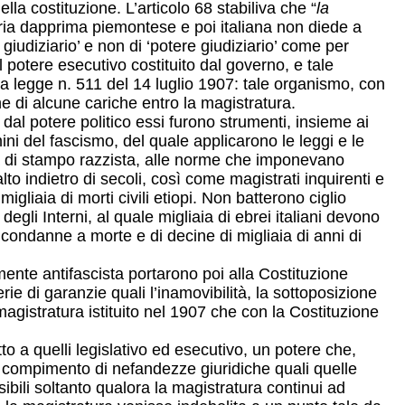
ella costituzione. L’articolo 68 stabiliva che “
la
aria dapprima piemontese e poi italiana non diede a
giudiziario’ e non di ‘potere giudiziario’ come per
el potere esecutivo costituito dal governo, e tale
lla legge n. 511 del 14 luglio 1907: tale organismo, con
e di alcune cariche entro la magistratura.
dal potere politico essi furono strumenti, insieme ai
mini del fascismo, del quale applicarono le leggi e le
aica di stampo razzista, alle norme che imponevano
alto indietro di secoli, così come magistrati inquirenti e
liaia di morti civili etiopi. Non batterono ciglio
egli Interni, al quale migliaia di ebrei italiani devono
i condanne a morte e di decine di migliaia di anni di
mente antifascista portarono poi alla Costituzione
rie di garanzie quali l’inamovibilità, la sottoposizione
magistratura istituito nel 1907 che con la Costituzione
to a quelli legislativo ed esecutivo, un potere che,
l compimento di nefandezze giuridiche quali quelle
ibili soltanto qualora la magistratura continui ad