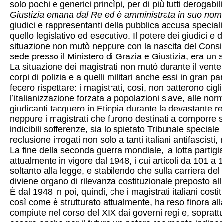
solo pochi e generici princìpi, per di più tutti derogabil
Giustizia emana dal Re ed è amministrata in suo nome 
giudici e rappresentanti della pubblica accusa speciali 
quello legislativo ed esecutivo. Il potere dei giudici e 
situazione non mutò neppure con la nascita del Consigli
sede presso il Ministero di Grazia e Giustizia, era un
La situazione dei magistrati non mutò durante il venten
corpi di polizia e a quelli militari anche essi in gran 
fecero rispettare: i magistrati, così, non batterono ci
l’italianizzazione forzata a popolazioni slave, alle norm
giudicanti tacquero in Etiopia durante la devastante re
neppure i magistrati che furono destinati a comporre sia
indicibili sofferenze, sia lo spietato Tribunale special
reclusione irrogati non solo a tanti italiani antifascisti
La fine della seconda guerra mondiale, la lotta partigi
attualmente in vigore dal 1948, i cui articoli da 101 a 
soltanto alla legge, e stabilendo che sulla carriera del
diviene organo di rilevanza costituzionale preposto al
È dal 1948 in poi, quindi, che i magistrati italiani co
così come è strutturato attualmente, ha reso finora a
compiute nel corso del XIX dai governi regi e, soprattu