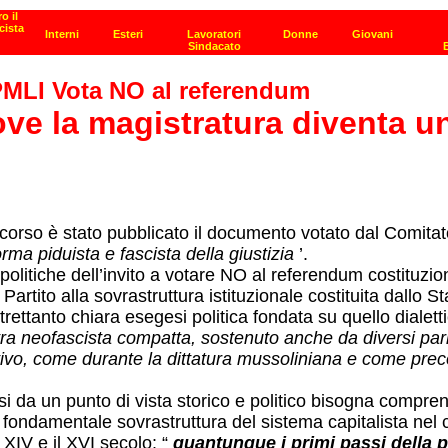
MLI Vota NO al referendum
ve la magistratura diventa u
corso è stato pubblicato il documento votato dal Comitato 
rma piduista e fascista della giustizia
’.
politiche dell’invito a votare NO al referendum costituzi
ro Partito alla sovrastruttura istituzionale costituita dall
trettanto chiara esegesi politica fondata su quello dialett
a neofascista compatta, sostenuto anche da diversi parlament
utivo, come durante la dittatura mussoliniana e come prec
si da un punto di vista storico e politico bisogna compre
fondamentale sovrastruttura del sistema capitalista nel 
 XIV e il XVI secolo: “
quantunque i primi passi della 