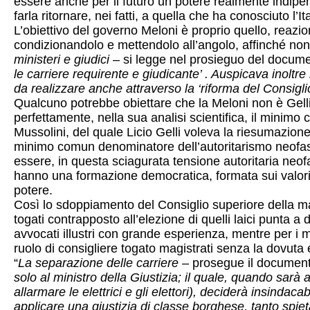
essere anche per il futuro un potere realmente indipe
farla ritornare, nei fatti, a quella che ha conosciuto l’I
L’obiettivo del governo Meloni è proprio quello, reazio
condizionandolo e mettendolo all’angolo, affinché non 
ministeri e giudici
– si legge nel prosieguo del documen
le carriere requirente e giudicante’ . Auspicava inoltre
da realizzare anche attraverso la ‘riforma del Consigl
Qualcuno potrebbe obiettare che la Meloni non è Gelli 
perfettamente, nella sua analisi scientifica, il minimo
Mussolini, del quale Licio Gelli voleva la riesumazion
minimo comun denominatore dell’autoritarismo neofascis
essere, in questa sciagurata tensione autoritaria neofa
hanno una formazione democratica, formata sui valori 
potere.
Così lo sdoppiamento del Consiglio superiore della mag
togati contrapposto all’elezione di quelli laici punta a
avvocati illustri con grande esperienza, mentre per i m
ruolo di consigliere togato magistrati senza la dovuta
“
La separazione delle carriere
– prosegue il document
solo al ministro della Giustizia; il quale, quando sarà
allarmare le elettrici e gli elettori), deciderà insind
applicare una giustizia di classe borghese, tanto spiet