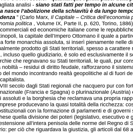
gliata analisi -
siano stati fatti per tempo in alcune ci
 nasce l’abolizione della schiavitù è da lungo tempo
adenza
” (Carlo Marx,
Il Capitale – Critica dell’economia p
nomia politica
, Volume IX, Parte II, p. 620, Torino, 1886). 
i, commerciali ed economiche italiane come le repubblic
antinopoli, la capitale dell’Impero Ottomano il quale a par
a forte monarchia assoluta, si inserì pienamente nelle 
mente prodotto gli Stati territoriali, spesso a caratter
, incluso quello giudiziario, è solo ed esclusivamente il so
chie che regnavano su Stati territoriali, le quali, pur c
obiltà – residui di diritto feudale, rafforzarono il siste
sto del mondo incontrando realtà geopolitiche al di fuori
apitalista.
il XVIII secolo dagli Stati regionali che nacquero pur con f
nazionale (Francia e Spagna) o plurinazionale (Austria) 
i assoluti e la borghesia che reclamava una propria rap
mprese producevano la quasi totalità della ricchezza: così
tituzionali con la formazione di parlamenti e di govern
hese quella divisione dei poteri (legislativo, esecutivo e g
l’estensione all’intera penisola delle norme del Regno di
tario: per ciò che riguardava la giustizia, gli articoli dal 