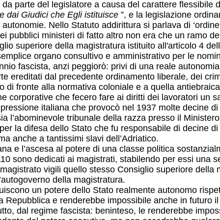
i da parte del legislatore a causa del carattere flessibile d
dai Giudici che Egli istituisce
”, e la legislazione ordin
autonomie. Nello Statuto addirittura si parlava di ‘ordine 
dei pubblici ministeri di fatto altro non era che un ramo d
o superiore della magistratura istituito all'articolo 4 de
 semplice organo consultivo e amministrativo per le nomin
nio fascista, anzi peggiorò: privi di una reale autonomia 
parte ereditati dal precedente ordinamento liberale, dei cri
glio di fronte alla normativa coloniale e a quella antiebr
e corporative che fecero fare ai diritti dei lavoratori un s
pressione italiana che provocò nel 1937 molte decine di mig
 l’abominevole tribunale della razza presso il Ministero d
e per la difesa dello Stato che fu responsabile di decine d
, ma anche a tantissimi slavi dell’Adriatico.
ana e l’ascesa al potere di una classe politica sostanzial
110 sono dedicati ai magistrati, stabilendo per essi una se
 magistrato vigili quello stesso Consiglio superiore della 
l’autogoverno della magistratura.
stituiscono un potere dello Stato realmente autonomo rispet
lla Repubblica e renderebbe impossibile anche in futuro i
tto, dal regime fascista: beninteso, le renderebbe imposs