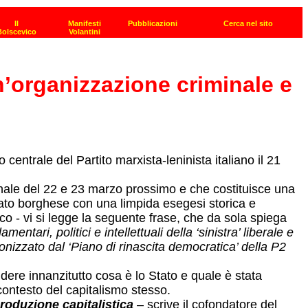
n’organizzazione criminale e
centrale del Partito marxista-leninista italiano il 21
onale del 22 e 23 marzo prossimo e che costituisce una
o Stato borghese con una limpida esegesi storica e
ico - vi si legge la seguente frase, che da sola spiega
ari, politici e intellettuali della ‘sinistra’ liberale e
onizzato dal ‘Piano di rinascita democratica’ della P2
ndere innanzitutto cosa è lo Stato e quale è stata
contesto del capitalismo stesso.
produzione capitalistica
– scrive il cofondatore del