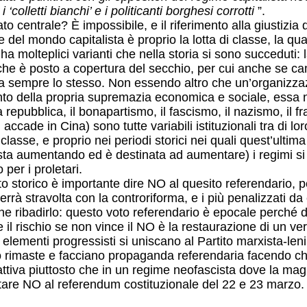
‘colletti bianchi’ e i politicanti borghesi corrotti
”.
centrale? È impossibile, e il riferimento alla giustizia di 
ale del mondo capitalista è proprio la lotta di classe, la q
ha molteplici varianti che nella storia si sono succeduti: l
he è posto a copertura del secchio, per cui anche se camb
) resta sempre lo stesso. Non essendo altro che un’organi
to della propria supremazia economica e sociale, essa n
a repubblica, il bonapartismo, il fascismo, il nazismo, il 
ccade in Cina) sono tutte variabili istituzionali tra di lo
i classe, e proprio nei periodi storici nei quali quest’ulti
 sta aumentando ed è destinata ad aumentare) i regimi si 
 per i proletari.
o storico è importante dire NO al quesito referendario, p
errà stravolta con la controriforma, e i più penalizzati d
e ribadirlo: questo voto referendario è epocale perché dal
il rischio se non vince il NO è la restaurazione di un ve
gli elementi progressisti si uniscano al Partito marxista-le
no rimaste e facciano propaganda referendaria facendo 
iva piuttosto che in un regime neofascista dove la magi
tare NO al referendum costituzionale del 22 e 23 marzo.