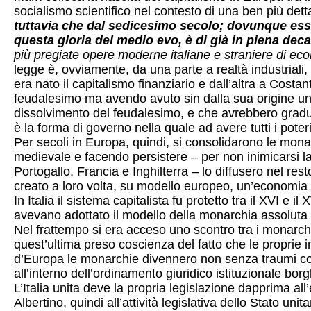
socialismo scientifico nel contesto di una ben più detta
tuttavia che dal sedicesimo secolo; dovunque essa
questa gloria del medio evo, è di già in piena dec
più pregiate opere moderne italiane e straniere di eco
legge è, ovviamente, da una parte a realtà industrial
era nato il capitalismo finanziario e dall’altra a Cost
feudalesimo ma avendo avuto sin dalla sua origine un
dissolvimento del feudalesimo, e che avrebbero gradual
è la forma di governo nella quale ad avere tutti i poteri
Per secoli in Europa, quindi, si consolidarono le monar
medievale e facendo persistere – per non inimicarsi la n
Portogallo, Francia e Inghilterra – lo diffusero nel re
creato a loro volta, su modello europeo, un’economia c
In Italia il sistema capitalista fu protetto tra il XVI e 
avevano adottato il modello della monarchia assoluta 
Nel frattempo si era acceso uno scontro tra i monarch
quest’ultima preso coscienza del fatto che le proprie i
d’Europa le monarchie divennero non senza traumi cos
all’interno dell’ordinamento giuridico istituzionale borg
L’Italia unita deve la propria legislazione dapprima al
Albertino, quindi all’attività legislativa dello Stato uni