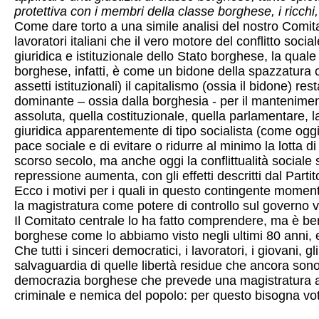
protettiva con i membri della classe borghese, i ricchi, i 
Come dare torto a una simile analisi del nostro Comitato 
lavoratori italiani che il vero motore del conflitto soci
giuridica e istituzionale dello Stato borghese, la quale 
borghese, infatti, è come un bidone della spazzatura c
assetti istituzionali) il capitalismo (ossia il bidone
dominante – ossia dalla borghesia - per il mantenimen
assoluta, quella costituzionale, quella parlamentare, l
giuridica apparentemente di tipo socialista (come oggi a
pace sociale e di evitare o ridurre al minimo la lotta d
scorso secolo, ma anche oggi la conflittualità sociale
repressione aumenta, con gli effetti descritti dal Partito
Ecco i motivi per i quali in questo contingente moment
la magistratura come potere di controllo sul governo v
Il Comitato centrale lo ha fatto comprendere, ma è ben
borghese come lo abbiamo visto negli ultimi 80 anni, e 
Che tutti i sinceri democratici, i lavoratori, i giovani, 
salvaguardia di quelle libertà residue che ancora so
democrazia borghese che prevede una magistratura att
criminale e nemica del popolo: per questo bisogna vo