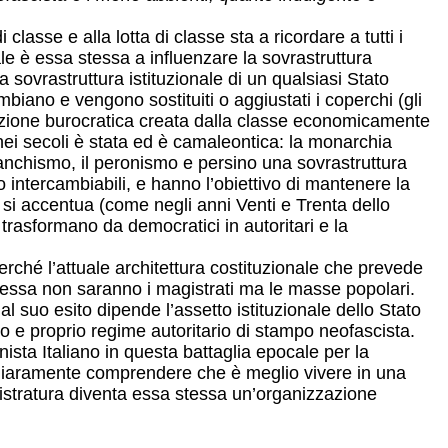
classe e alla lotta di classe sta a ricordare a tutti i
uale è essa stessa a influenzare la sovrastruttura
a sovrastruttura istituzionale di un qualsiasi Stato
iano e vengono sostituiti o aggiustati i coperchi (gli
zzazione burocratica creata dalla classe economicamente
ei secoli è stata ed è camaleontica: la monarchia
franchismo, il peronismo e persino una sovrastruttura
ro intercambiabili, e hanno l’obiettivo di mantenere la
ma si accentua (come negli anni Venti e Trenta dello
trasformano da democratici in autoritari e la
erché l’attuale architettura costituzionale che prevede
a essa non saranno i magistrati ma le masse popolari.
 suo esito dipende l’assetto istituzionale dello Stato
ro e proprio regime autoritario di stampo neofascista.
ninista Italiano in questa battaglia epocale per la
chiaramente comprendere che è meglio vivere in una
stratura diventa essa stessa un’organizzazione