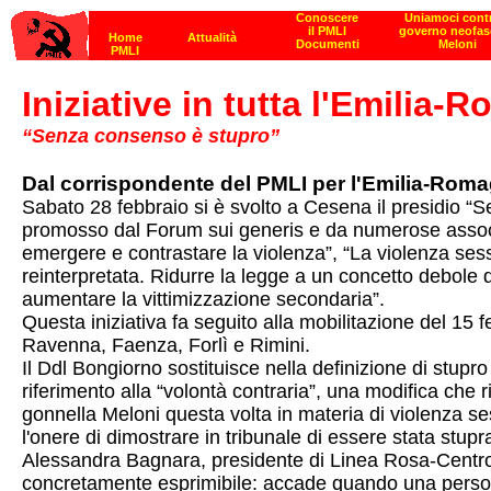
Iniziative in tutta l'Emilia
“Senza consenso è stupro”
Dal corrispondente del PMLI per l'Emilia-Rom
Sabato 28 febbraio si è svolto a Cesena il presidio 
promosso dal Forum sui generis e da numerose associazi
emergere e contrastare la violenza”, “La violenza sess
reinterpretata. Ridurre la legge a un concetto debole di 
aumentare la vittimizzazione secondaria”.
Questa iniziativa fa seguito alla mobilitazione del 15
Ravenna, Faenza, Forlì e Rimini.
Il Ddl Bongiorno sostituisce nella definizione di stupr
riferimento alla “volontà contraria”, una modifica che 
gonnella Meloni questa volta in materia di violenza ses
l'onere di dimostrare in tribunale di essere stata stupr
Alessandra Bagnara, presidente di Linea Rosa-Centro 
concretamente esprimibile: accade quando una persona r