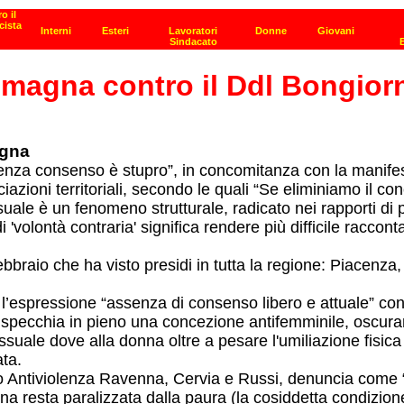
-Romagna contro il Ddl Bongior
agna
“Senza consenso è stupro”, in concomitanza con la manife
oni territoriali, secondo le quali “Se eliminiamo il conc
uale è un fenomeno strutturale, radicato nei rapporti di p
'volontà contraria' significa rendere più difficile raccont
 febbraio che ha visto presidi in tutta la regione: Piace
o l’espressione “assenza di consenso libero e attuale” con
rispecchia in pieno una concezione antifemminile, oscuran
suale dove alla donna oltre a pesare l'umiliazione fisica 
ata.
Antiviolenza Ravenna, Cervia e Russi, denuncia come “in 
esta paralizzata dalla paura (la cosiddetta condizione di