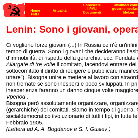
Lenin: Sono i giovani, opera
Ci vogliono forze giovani (...) In Russia ce n’è un'inf
tempo di guerra. Sono i giovani che decideranno l’esito 
d’immobilità, di rispetto della gerarchia, ecc. Fondate
Allargate di tre volte
il comitato, facendovi entrare de
sottocomitato il diritto di redigere e pubblicare manif
urtare”). Bisogna unire e mettere al lavoro con straord
non tremate se sono inesperti e poco sviluppati. In pr
inesperienza faranno un danno cinque volte maggiore.
Vperiod
.
Bisogna però assolutamente organizzare, organizzar
(gerarchiche) dei comitati. Siamo in tempo di guerra. O
socialdemocratico iivoluzionario di tutti i tipi, in tutte
Febbraio 1905.
(Lettera ad A. A. Bogdanov e S. I. Gusiev )