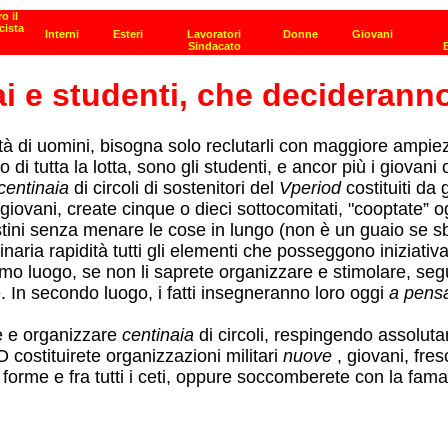
i e studenti, che decideranno 
inità di uomini, bisogna solo reclutarli con maggiore ampie
di tutta la lotta, sono gli studenti, e ancor più i giovani
centinaia
di circoli di sostenitori del
Vperiod
costituiti da 
i giovani, create cinque o dieci sottocomitati, "cooptate
estini senza menare le cose in lungo (non è un guaio se s
inaria rapidità tutti gli elementi che posseggono iniziati
imo luogo, se non li saprete organizzare e stimolare, seg
 In secondo luogo, i fatti insegneranno loro oggi
a pens
e e organizzare
centinaia
di circoli, respingendo assoluta
 costituirete organizzazioni militari
nuove
, giovani, fre
 le forme e fra tutti i ceti, oppure soccomberete con la fama