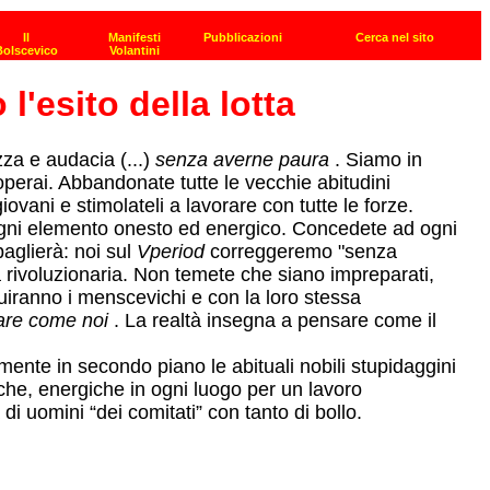
l'esito della lotta
zza e audacia (...)
senza averne paura
. Siamo in
 operai. Abbandonate tutte le vecchie abitudini
giovani e stimolateli a lavorare con tutte le forze.
” ogni elemento onesto ed energico. Concedete ad ogni
baglierà: noi sul
Vperiod
correggeremo "senza
va rivoluzionaria. Non temete che siano impreparati,
uiranno i menscevichi e con la loro stessa
are come noi
. La realtà insegna a pensare come il
mente in secondo piano le abituali nobili stupidaggini
sche, energiche in ogni luogo per un lavoro
 di uomini “dei comitati” con tanto di bollo.