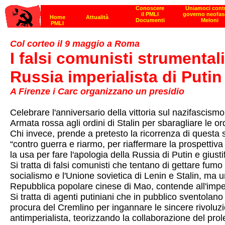
Col corteo il 9 maggio a Roma
I falsi comunisti strumental
Russia imperialista di Putin
A Firenze i Carc organizzano un presidio
Celebrare l'anniversario della vittoria sul nazifascism
Armata rossa agli ordini di Stalin per sbaragliare le o
Chi invece, prende a pretesto la ricorrenza di questa 
“contro guerra e riarmo, per riaffermare la prospettiva
la usa per fare l'apologia della Russia di Putin e giust
Si tratta di falsi comunisti che tentano di gettare fumo
socialismo e l'Unione sovietica di Lenin e Stalin, ma u
Repubblica popolare cinese di Mao, contende all'impe
Si tratta di agenti putiniani che in pubblico sventolan
procura del Cremlino per ingannare le sincere rivoluzion
antimperialista, teorizzando la collaborazione del pr