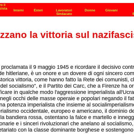
izzano la vittoria sul nazifas
o proclamata il 9 maggio 1945 e ricordare il decisivo contr
rde hitleriane, è un onore e un dovere di ogni sincero co
storica vittoria, come hanno fatto la Rete dei comunisti,
 del socialismo”, e il Partito dei Carc, che a Firenze ha 
ificare in qualche modo l'aggressione imperialista all'Ucra
 negli occhi delle masse operaie e popolari negando il fat
na potenza imperialista che insieme al socialimperialismo
rialismo occidentale, europeo e americano, il dominio d
o la bandiera rossa, ostentano la falce e martello e inneg
arie e i sinceri rivoluzionari che anelano al socialismo, s
oletariato con la classe dominante borghese e sostengono