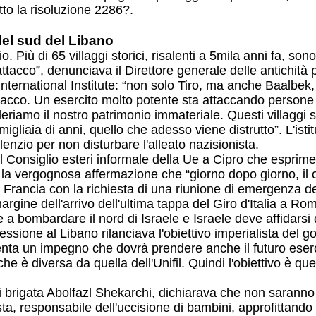
to la risoluzione 2286?.
 del sud del Libano
iù di 65 villaggi storici, risalenti a 5mila anni fa, sono st
ttacco”, denunciava il Direttore generale delle antichità p
ternational Institute: “non solo Tiro, ma anche Baalbek, e
acco. Un esercito molto potente sta attaccando persone in
deriamo il nostro patrimonio immateriale. Questi villaggi s
igliaia di anni, quello che adesso viene distrutto”. L'istit
ilenzio per non disturbare l'alleato nazisionista.
l Consiglio esteri informale della Ue a Cipro che espri
e la vergognosa affermazione che “giorno dopo giorno, il
Francia con la richiesta di una riunione di emergenza del
argine dell'arrivo dell'ultima tappa del Giro d'Italia a R
 bombardare il nord di Israele e Israele deve affidarsi di 
ressione al Libano rilanciava l'obiettivo imperialista del
nta un impegno che dovrà prendere anche il futuro eserc
 è diversa da quella dell'Unifil. Quindi l'obiettivo è quello
i brigata Abolfazl Shekarchi, dichiarava che non saranno t
sta, responsabile dell'uccisione di bambini, approfittando