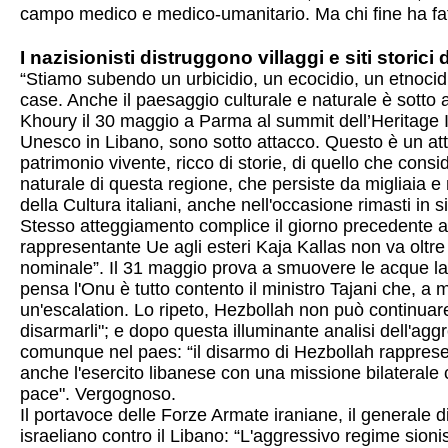
campo medico e medico-umanitario. Ma chi fine ha fat
I nazisionisti distruggono villaggi e siti storici
“Stiamo subendo un urbicidio, un ecocidio, un etnocidio. P
case. Anche il paesaggio culturale e naturale è sotto a
Khoury il 30 maggio a Parma al summit dell’Heritage In
Unesco in Libano, sono sotto attacco. Questo è un att
patrimonio vivente, ricco di storie, di quello che consi
naturale di questa regione, che persiste da migliaia e m
della Cultura italiani, anche nell'occasione rimasti in s
Stesso atteggiamento complice il giorno precedente a
rappresentante Ue agli esteri Kaja Kallas non va oltr
nominale”. Il 31 maggio prova a smuovere le acque la 
pensa l'Onu è tutto contento il ministro Tajani che, a m
un'escalation. Lo ripeto, Hezbollah non può continuare a
disarmarli"; e dopo questa illuminante analisi dell'agg
comunque nel paes: “il disarmo di Hezbollah rapprese
anche l'esercito libanese con una missione bilaterale che
pace". Vergognoso.
Il portavoce delle Forze Armate iraniane, il generale d
israeliano contro il Libano: “L'aggressivo regime sioni