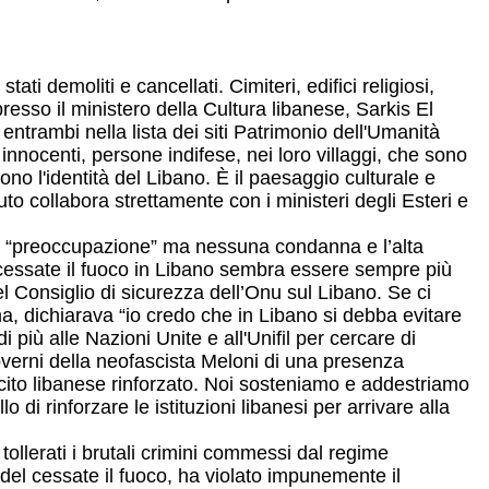
ati demoliti e cancellati. Cimiteri, edifici religiosi,
resso il ministero della Cultura libanese, Sarkis El
ntrambi nella lista dei siti Patrimonio dell'Umanità
nocenti, persone indifese, nei loro villaggi, che sono
ono l'identità del Libano. È il paesaggio culturale e
uto collabora strettamente con i ministeri degli Esteri e
me “preoccupazione” ma nessuna condanna e l’alta
 cessate il fuoco in Libano sembra essere sempre più
 Consiglio di sicurezza dell’Onu sul Libano. Se ci
oma, dichiarava “io credo che in Libano si debba evitare
più alle Nazioni Unite e all'Unifil per cercare di
 governi della neofascista Meloni di una presenza
ito libanese rinforzato. Noi sosteniamo e addestriamo
 di rinforzare le istituzioni libanesi per arrivare alla
ollerati i brutali crimini commessi dal regime
 del cessate il fuoco, ha violato impunemente il