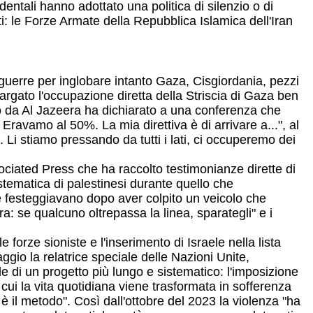
dentali hanno adottato una politica di silenzio o di
iti: le Forze Armate della Repubblica Islamica dell'Iran
 guerre per inglobare intanto Gaza, Cisgiordania, pezzi
argato l'occupazione diretta della Striscia di Gaza ben
o da Al Jazeera ha dichiarato a una conferenza che
 Eravamo al 50%. La mia direttiva è di arrivare a...", al
. Li stiamo pressando da tutti i lati, ci occuperemo dei
ciated Press che ha raccolto testimonianze dirette di
stematica di palestinesi durante quello che
e festeggiavano dopo aver colpito un veicolo che
ra: se qualcuno oltrepassa la linea, sparategli" e i
orze sioniste e l'inserimento di Israele nella lista
ggio la relatrice speciale delle Nazioni Unite,
 di un progetto più lungo e sistematico: l'imposizione
 cui la vita quotidiana viene trasformata in sofferenza
 è il metodo". Così dall'ottobre del 2023 la violenza "ha