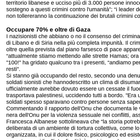
territorio libanese e ucciso più di 3.000 persone innoce
sostegno a questi crimini contro l'umanità”; “i leader d
non tollereranno la continuazione dei brutali crimini co
Occupare 70% e oltre di Gaza
I nazisionisti che abbiano o no il consenso del crimin
di Libano e di Siria nella più completa impunità. Il c
oltre quella prevista dal piano farsesco di pace app
“attualmente stiamo mettendo alle strette Hamas; ora con
"100!" ha gridato qualcuno tra i presenti, “andiamo per 
resti".
Si stanno già occupando del resto, secondo una denunc
soldati sionisti che hannodescritto un clima di disuma
ufficialmente avrebbe dovuto essere un cessate il fuo
trasportava palestinesi, uccidendo tutti a bordo. "Era u
soldati spesso sparavano contro persone senza saper
Commentando il rapporto dell'Onu che documenta le viol
nera dell'Onu per la violenza sessuale nei conflitti, a
Francesca Albanese sottolineava che “la storia potreb
deliberata di un ambiente di tortura collettiva, come l
organizzata, in cui il dolore fisico, psicologico ed esi