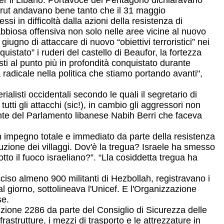
per il Libano. Portavoce del Pentagono dichiaravano
eirut andavano bene tanto che il 31 maggio
ssi in difficoltà dalla azioni della resistenza di
bbiosa offensiva non solo nelle aree vicine al nuovo
iugno di attaccare di nuovo “obiettivi terroristici” nei
istato” i ruderi del castello di Beaufor, la fortezza
sti al punto più in profondità conquistato durante
radicale nella politica che stiamo portando avanti",
listi occidentali secondo le quali il segretario di
i gli attacchi (sic!), in cambio gli aggressori non
ente del Parlamento libanese Nabih Berri che faceva
un impegno totale e immediato da parte della resistenza
ruzione dei villaggi. Dov'è la tregua? Israele ha smesso
tto il fuoco israeliano?”. “Lla cosiddetta tregua ha
ciso almeno 900 militanti di Hezbollah, registravano i
al giorno, sottolineava l'Unicef. E l'Organizzazione
se.
uzione 2286 da parte del Consiglio di Sicurezza delle
rastrutture, i mezzi di trasporto e le attrezzature in