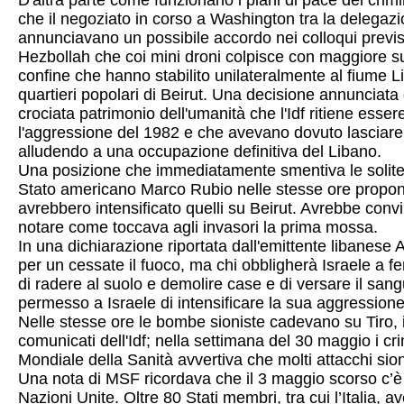
D'altra parte come funzionano i piani di pace del cri
che il negoziato in corso a Washington tra la delegaz
annunciavano un possibile accordo nei colloqui previsti i
Hezbollah che coi mini droni colpisce con maggiore su
confine che hanno stabilito unilateralmente al fiume Lit
quartieri popolari di Beirut. Una decisione annunciata 
crociata patrimonio dell'umanità che l'Idf ritiene esser
l'aggressione del 1982 e che avevano dovuto lasciare n
alludendo a una occupazione definitiva del Libano.
Una posizione che immediatamente smentiva le solite fon
Stato americano Marco Rubio nelle stesse ore proponeva
avrebbero intensificato quelli su Beirut. Avrebbe con
notare come toccava agli invasori la prima mossa.
In una dichiarazione riportata dall'emittente libanese
per un cessate il fuoco, ma chi obbligherà Israele a fe
di radere al suolo e demolire case e di versare il sang
permesso a Israele di intensificare la sua aggression
Nelle stesse ore le bombe sioniste cadevano su Tiro, i
comunicati dell'Idf; nella settimana del 30 maggio i cri
Mondiale della Sanità avvertiva che molti attacchi sioni
Una nota di MSF ricordava che il 3 maggio scorso c’è s
Nazioni Unite. Oltre 80 Stati membri, tra cui l’Italia, a