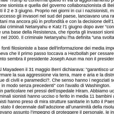
minale Trump lo conferma quello in via di aggiornamento 
ione sionista e quella del governo collaborazionista di B
l 2 e 3 giugno. Proprio nei giorni in cui i nazisionisti, me
ccesso gli invasori nel sud del paese, lanciavano una ra
ani ma ancora più in profondità e con la decisione dell'1 g
dai criminali Netanyahu e Katz l'1 giugno dopo aver “conqu
e una base della Resistenza, che riporta gli invasori sioni
el 2000. Il criminale Netanyahu l'ha definita "una svolta 
ti filosioniste a base dell'informazione dei media imperia
 che il primo passo toccava a Hezbollah per cessare tutt
vinto sembra il presidente Joseph Aoun ma non il presid
 Al Mayadeen il 31 maggio Berri dichiarava: “garantisco 
rmare la sua aggressione via terra, mare e aria e la dist
ue di civili e paramedici?. Che senso hanno i negoziati so
e in modo senza precedenti” con l'avallo di Washington.
n particolare nei pressi dell'ospedale Hiram. Abbiamo uc
minali sionisti hanno ucciso o ferito in media 11 bambini 
sti hanno preso di mira strutture sanitarie in tutto il Pae
tato il decennale dall’adozione all’unanimità della risol
vevano assunto l’impegno di proteggere il personale, le inf