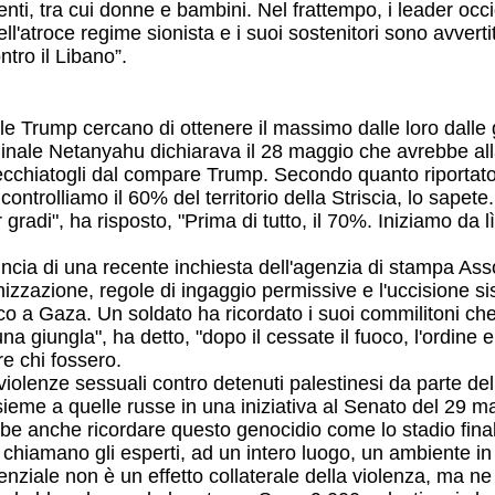
nti, tra cui donne e bambini. Nel frattempo, i leader occi
ell'atroce regime sionista e i suoi sostenitori sono avvert
ntro il Libano”.
ale Trump cercano di ottenere il massimo dalle loro dalle
riminale Netanyahu dichiarava il 28 maggio che avrebbe all
arecchiatogli dal compare Trump. Secondo quanto riportat
trolliamo il 60% del territorio della Striscia, lo sapete.
gradi", ha risposto, "Prima di tutto, il 70%. Iniziamo da lì
ia di una recente inchiesta dell'agenzia di stampa Asso
nizzazione, regole di ingaggio permissive e l'uccisione si
co a Gaza. Un soldato ha ricordato i suoi commilitoni ch
na giungla", ha detto, "dopo il cessate il fuoco, l'ordine e
e chi fossero.
enze sessuali contro detenuti palestinesi da parte delle f
ssieme a quelle russe in una iniziativa al Senato del 29 ma
be anche ricordare questo genocidio come lo stadio finale
o chiamano gli esperti, ad un intero luogo, un ambiente in
stenziale non è un effetto collaterale della violenza, ma ne