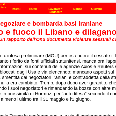
 negoziare e bombarda basi iraniane
ro e fuoco il Libano e dilagan
 Un rapporto dell'Onu documenta violenze sessuali con
 d'intesa preliminare (MOU) per estendere il cessate il fu
nto riferito da fonti ufficiali statunitensi, manca ora l'a
nformazioni sui contenuti delle agenzie Axios e Reuters su
loccati dagli Usa e via elencando; mancano aspetti sul nu
 smentita dai negoziatori iraniani e contraddetta dalla s
nulla era cambiato, Trump, dopo dopo aver garantito che 
ndo i suoi negoziatori e rimandando la bozza con altre m
 in prossimità di Hormuz, per “autodifesa” secondo il co
almeno l'ultimo tra il 31 maggio e l'1 giugno.