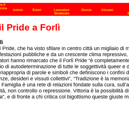
 Pride a Forlì
lì
Pride, che ha visto sfilare in centro città un migliaio di m
festazioni pubbliche e da un crescente clima repressivo, 
zatori hanno rimarcato che il Forlì Pride “è completamen
io di autodeterminazione di tutte le soggettività queer e d
si riappropria di parole e simboli che definiscono i confin
enze, desideri e vissuti collettivi”, “Tradizione è la memor
. Famiglia è una rete di relazioni fondate sulla cura, sul
, non controllo o repressione. Vittoria è la possibilità di 
, e di fronte a chi critica col bigottismo queste giuste man