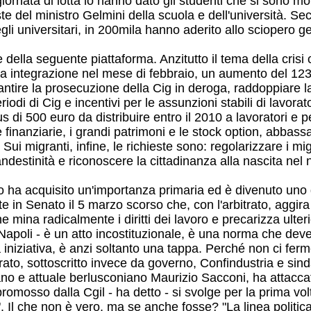
nata di lotta lo hanno dato gli studenti che si sono mobili
iste del ministro Gelmini della scuola e dell'università. S
li universitari, in 200mila hanno aderito allo sciopero g
 della seguente piattaforma. Anzitutto il tema della crisi 
assa integrazione nel mese di febbraio, un aumento del 12
antire la prosecuzione della Cig in deroga, raddoppiare l
i di Cig e incentivi per le assunzioni stabili di lavorato
 di 500 euro da distribuire entro il 2010 a lavoratori e pe
ite finanziarie, i grandi patrimoni e le stock option, abbas
ri. Sui migranti, infine, le richieste sono: regolarizzare i 
landestinità e riconoscere la cittadinanza alla nascita nel
o ha acquisito un'importanza primaria ed è divenuto uno de
n Senato il 5 marzo scorso che, con l'arbitrato, aggira l'a
ina radicalmente i diritti dei lavoro e precarizza ulterior
 Napoli - è un atto incostituzionale, è una norma che dev
 iniziativa, è anzi soltanto una tappa. Perché non ci ferme
trato, sottoscritto invece da governo, Confindustria e sinda
iano e attuale berlusconiano Maurizio Sacconi, ha attaccat
omosso dalla Cgil - ha detto - si svolge per la prima volt
 Il che non è vero, ma se anche fosse? "La linea politica