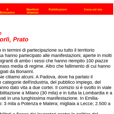
o
rlì, Prato
 termini di partecipazione su tutto il territorio
ssa hanno partecipato alle manifestazioni, aperte in molti
i, migranti di ambo i sessi che hanno riempito 100 piazze
mass media di regime. Altro che fallimento di cui hanno
ggiati da Bonanni.
Ne citiamo alcuni. A Padova, dove ha parlato il
 categorie dell'industria, del pubblico impiego, del
no dato vita a due cortei. Il comizio si è svolto in viale
bilitazione a Milano (30 mila) e in tutta la Lombardia e a
vati in una lunghissima manifestazione. In Emilia-
no: 3 mila a Potenza e Matera; migliaia a Lecce; 2.500 a