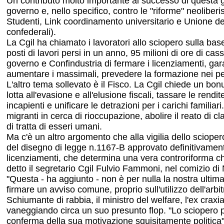
Un contributo molto importante al successo di questa gior
governo e, nello specifico, contro le "riforme" neoliber
Studenti, Link coordinamento universitario e Unione deg
confederali).
La Cgil ha chiamato i lavoratori allo sciopero sulla base
posti di lavori persi in un anno, 95 milioni di ore di c
governo e Confindustria di fermare i licenziamenti, gar
aumentare i massimali, prevedere la formazione nei period
L'altro tema sollevato è il Fisco. La Cgil chiede un bonus
lotta all'evasione e all'elusione fiscali, tassare le rend
incapienti e unificare le detrazioni per i carichi familia
migranti in cerca di rioccupazione, abolire il reato di c
di tratta di esseri umani.
Ma c'è un altro argomento che alla vigilia dello scioper
del disegno di legge n.1167-B approvato definitivamente i
licenziamenti, che determina una vera controriforma che m
detto il segretario Cgil Fulvio Fammoni, nel comizio di
"Questa - ha aggiunto - non è per nulla la nostra ultima
firmare un avviso comune, proprio sull'utilizzo dell'arbi
Schiumante di rabbia, il ministro del welfare, l'ex crax
vaneggiando circa un suo presunto flop. "Lo sciopero pr
conferma della sua motivazione squisitamente politica".