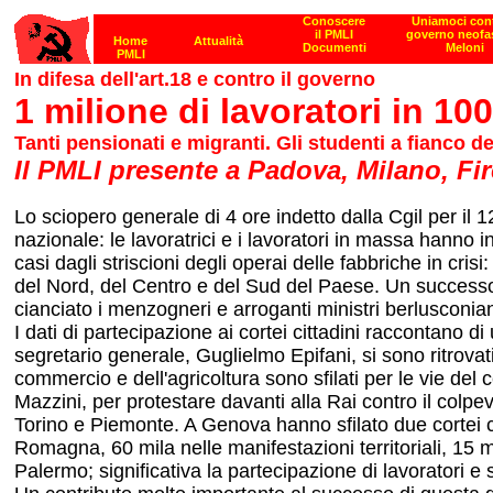
In difesa dell'art.18 e contro il governo
1 milione di lavoratori in 10
Tanti pensionati e migranti. Gli studenti a fianco 
Il PMLI presente a Padova, Milano, Fir
Lo sciopero generale di 4 ore indetto dalla Cgil per il 
nazionale: le lavoratrici e i lavoratori in massa hanno 
casi dagli striscioni degli operai delle fabbriche in cris
del Nord, del Centro e del Sud del Paese. Un successo 
cianciato i menzogneri e arroganti ministri berlusconian
I dati di partecipazione ai cortei cittadini raccontano 
segretario generale, Guglielmo Epifani, si sono ritrovati
commercio e dell'agricoltura sono sfilati per le vie del 
Mazzini, per protestare davanti alla Rai contro il colpe
Torino e Piemonte. A Genova hanno sfilato due cortei co
Romagna, 60 mila nelle manifestazioni territoriali, 15 
Palermo; significativa la partecipazione di lavoratori e 