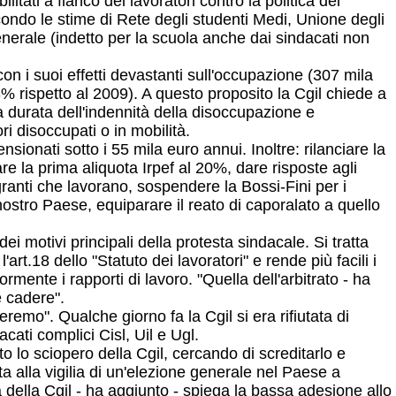
tati a fianco dei lavoratori contro la politica del
econdo le stime di Rete degli studenti Medi, Unione degli
enerale (indetto per la scuola anche dai sindacati non
con i suoi effetti devastanti sull'occupazione (307 mila
3% rispetto al 2009). A questo proposito la Cgil chiede a
a durata dell'indennità della disoccupazione e
ri disoccupati o in mobilità.
nsionati sotto i 55 mila euro annui. Inoltre: rilanciare la
sare la prima aliquota Irpef al 20%, dare risposte agli
migranti che lavorano, sospendere la Bossi-Fini per i
 nostro Paese, equiparare il reato di caporalato a quello
i motivi principali della protesta sindacale. Si tratta
rt.18 dello "Statuto dei lavoratori" e rende più facili i
mente i rapporti di lavoro. "Quella dell'arbitrato - ha
e cadere".
remo". Qualche giorno fa la Cgil si era rifiutata di
cati complici Cisl, Uil e Ugl.
o lo sciopero della Cgil, cercando di screditarlo e
a alla vigilia di un'elezione generale nel Paese a
 della Cgil - ha aggiunto - spiega la bassa adesione allo