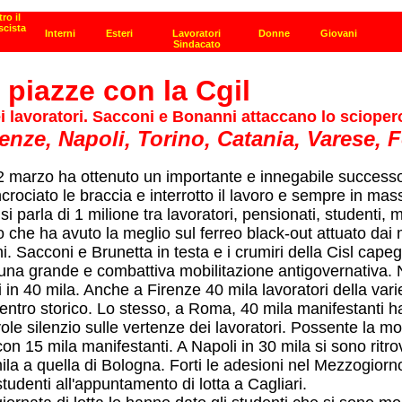
0 piazze con la Cgil
dei lavoratori. Sacconi e Bonanni attaccano lo scioper
enze, Napoli, Torino, Catania, Varese, Fo
12 marzo ha ottenuto un importante e innegabile successo in
incrociato le braccia e interrotto il lavoro e sempre in ma
i: si parla di 1 milione tra lavoratori, pensionati, student
che ha avuto la meglio sul ferreo black-out attuato dai 
i. Sacconi e Brunetta in testa e i crumiri della Cisl cape
di una grande e combattiva mobilitazione antigovernativa. 
 in 40 mila. Anche a Firenze 40 mila lavoratori della varie
centro storico. Lo stesso, a Roma, 40 mila manifestanti han
vole silenzio sulle vertenze dei lavoratori. Possente la mo
n 15 mila manifestanti. A Napoli in 30 mila si sono ritro
mila a quella di Bologna. Forti le adesioni nel Mezzogior
studenti all'appuntamento di lotta a Cagliari.